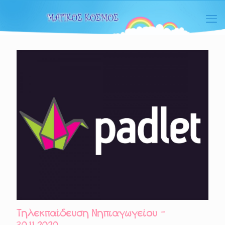
Τηλεκπαίδευση Νηπιαγωγείου –