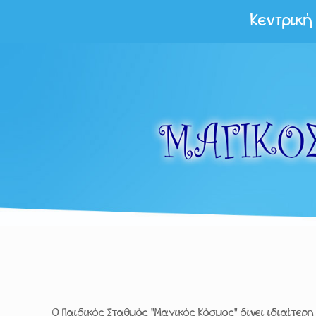
Κεντρική
O Παιδικός Σταθμός "Μαγικός Κόσμος" δίνει ιδιαίτερ