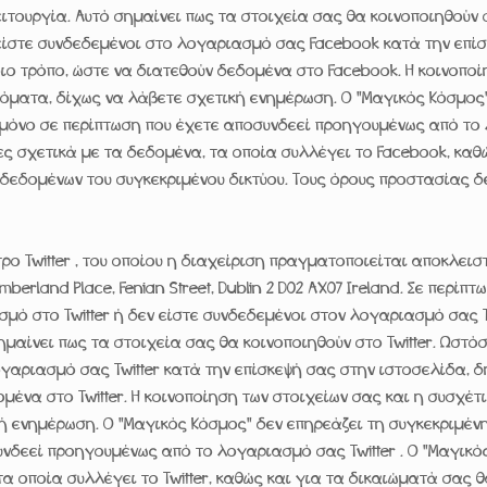
ιτουργία. Αυτό σημαίνει πως τα στοιχεία σας θα κοινοποιηθούν 
ίστε συνδεδεμένοι στο λογαριασμό σας Facebook κατά την επίσ
ιο τρόπο, ώστε να διατεθούν δεδομένα στο Facebook. Η κοινοποί
ματα, δίχως να λάβετε σχετική ενημέρωση. Ο "Μαγικός Κόσμος" 
 μόνο σε περίπτωση που έχετε αποσυνδεεί προηγουμένως από το
ς σχετικά με τα δεδομένα, τα οποία συλλέγει το Facebook, καθ
δεδομένων του συγκεκριμένου δικτύου. Τους όρους προστασίας δ
ο Twitter , του οποίου η διαχείριση πραγματοποιείται αποκλειστι
berland Place, Fenian Street, Dublin 2 D02 AX07 Ireland. Σε περίπτ
σμό στο Twitter ή δεν είστε συνδεδεμένοι στον λογαριασμό σας Twi
ημαίνει πως τα στοιχεία σας θα κοινοποιηθούν στο Twitter. Ωστ
λογαριασμό σας Twitter κατά την επίσκεψή σας στην ιστοσελίδα,
δομένα στο Twitter. Η κοινοποίηση των στοιχείων σας και η συσχέ
 ενημέρωση. O "Μαγικός Κόσμος" δεν επηρεάζει τη συγκεκριμένη
νδεεί προηγουμένως από το λογαριασμό σας Twitter . Ο "Μαγικό
 οποία συλλέγει το Twitter, καθώς και για τα δικαιώματά σας θα