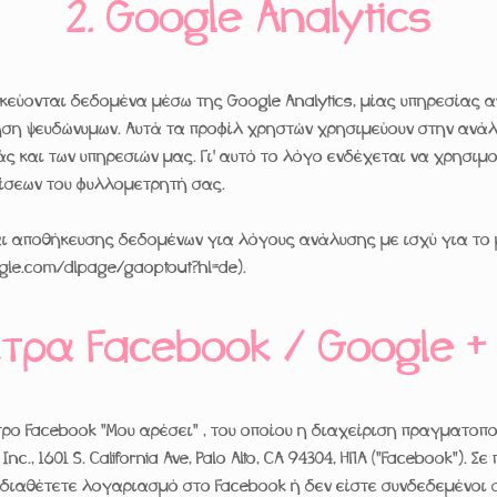
2. Google Analytics
κεύονται δεδομένα μέσω της Google Analytics, μίας υπηρεσίας α
ήση ψευδώνυμων. Αυτά τα προφίλ χρηστών χρησιμεύουν στην ανάλ
 και των υπηρεσιών μας. Γι' αυτό το λόγο ενδέχεται να χρησιμο
ίσεων του φυλλομετρητή σας.
ι αποθήκευσης δεδομένων για λόγους ανάλυσης με ισχύ για το 
ogle.com/dlpage/gaoptout?hl=de).
τρα Facebook / Google + 
ρο Facebook "Μου αρέσει" , του οποίου η διαχείριση πραγματοπο
c., 1601 S. California Ave, Palo Alto, CA 94304, ΗΠΑ ("Facebook").
ν διαθέτετε λογαριασμό στο Facebook ή δεν είστε συνδεδεμένοι