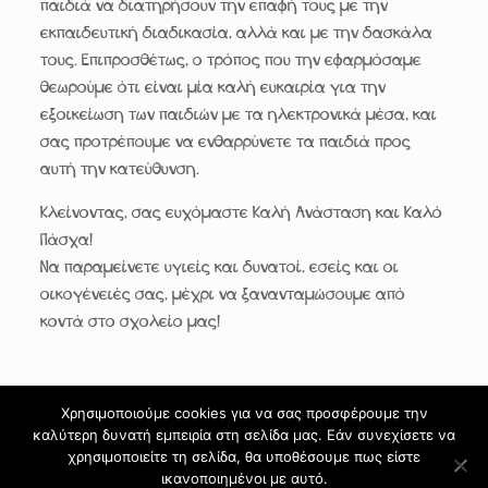
παιδιά να διατηρήσουν την επαφή τους με την
εκπαιδευτική διαδικασία, αλλά και με την δασκάλα
τους. Επιπροσθέτως, ο τρόπος που την εφαρμόσαμε
θεωρούμε ότι είναι μία καλή ευκαιρία για την
εξοικείωση των παιδιών με τα ηλεκτρονικά μέσα, και
σας προτρέπουμε να ενθαρρύνετε τα παιδιά προς
αυτή την κατεύθυνση.
Κλείνοντας, σας ευχόμαστε Καλή Ανάσταση και Καλό
Πάσχα!
Να παραμείνετε υγιείς και δυνατοί, εσείς και οι
οικογένειές σας, μέχρι να ξανανταμώσουμε από
κοντά στο σχολείο μας!
Χρησιμοποιούμε cookies για να σας προσφέρουμε την
καλύτερη δυνατή εμπειρία στη σελίδα μας. Εάν συνεχίσετε να
© 2024 ΜΑΓΙΚΟΣ ΚΟΣΜΟΣ. All Rights Reserved.
χρησιμοποιείτε τη σελίδα, θα υποθέσουμε πως είστε
Designed by
PowerSupport
ικανοποιημένοι με αυτό.